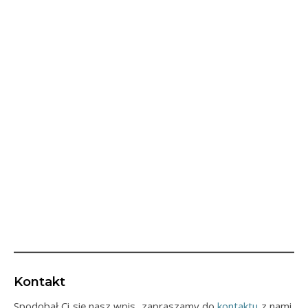
Kontakt
Spodobał Ci się nasz wpis, zapraszamy do
kontaktu
z nami,