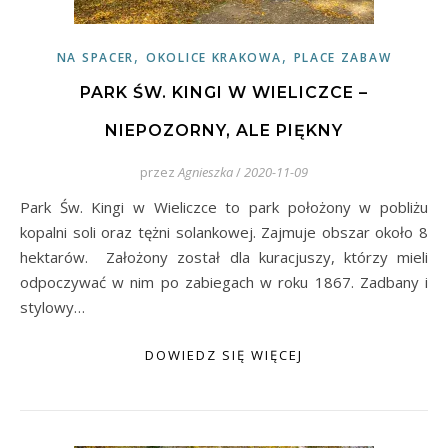
,
,
NA SPACER
OKOLICE KRAKOWA
PLACE ZABAW
PARK ŚW. KINGI W WIELICZCE –
NIEPOZORNY, ALE PIĘKNY
przez
Agnieszka
/
2020-11-09
Park Św. Kingi w Wieliczce to park położony w pobliżu
kopalni soli oraz tężni solankowej. Zajmuje obszar około 8
hektarów. Założony został dla kuracjuszy, którzy mieli
odpoczywać w nim po zabiegach w roku 1867. Zadbany i
stylowy…
DOWIEDZ SIĘ WIĘCEJ