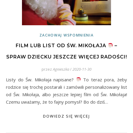
ZACHOWAJ WSPOMNIENIA
FILM LUB LIST OD ŚW. MIKOŁAJA
–
SPRAW DZIECKU JESZCZE WIĘCEJ RADOŚCI!
przez
Agnieszka
/
2020-11-30
Listy do Św. Mikołaja napisane?
To teraz pora, żeby
rodzice się trochę postarali i zamówili personalizowany list
od Św. Mikołaja, albo jeszcze lepiej film od Św. Mikołaja!
Czemu uważamy, że to fajny pomysł? Bo do dziś…
DOWIEDZ SIĘ WIĘCEJ