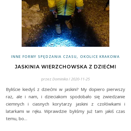
,
INNE FORMY SPĘDZANIA CZASU
OKOLICE KRAKOWA
JASKINIA WIERZCHOWSKA Z DZIEĆMI
przez
Dominika
/
2020-11-25
Byliście kiedyś z dziećmi w jaskini? My dopiero pierwszy
raz, ale i nam, i dzieciakom spodobało się zwiedzanie
ciemnych i ciasnych korytarzy jaskini z czołówkami i
latarkami w ręku. Wprawdzie byliśmy już tam jakiś czas
temu, bo…