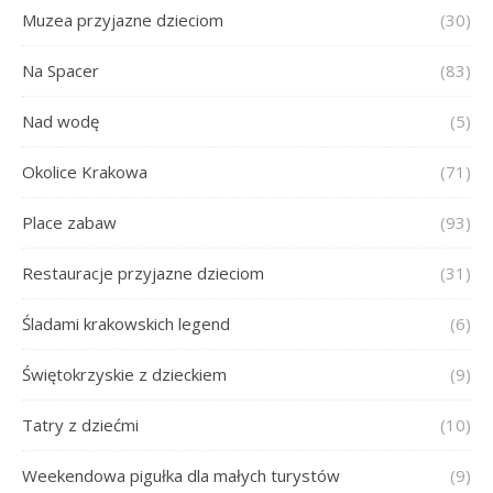
Muzea przyjazne dzieciom
(30)
Na Spacer
(83)
Nad wodę
(5)
Okolice Krakowa
(71)
Place zabaw
(93)
Restauracje przyjazne dzieciom
(31)
Śladami krakowskich legend
(6)
Świętokrzyskie z dzieckiem
(9)
Tatry z dziećmi
(10)
Weekendowa pigułka dla małych turystów
(9)