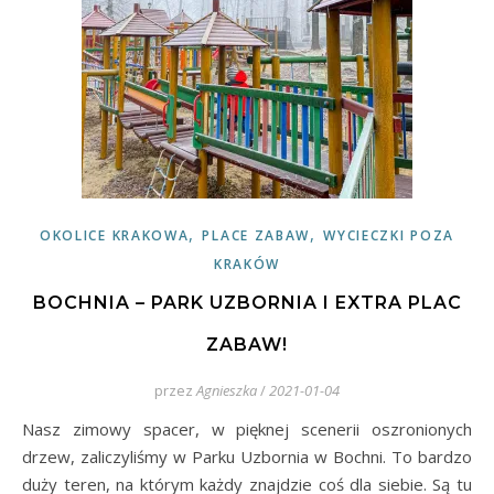
,
,
OKOLICE KRAKOWA
PLACE ZABAW
WYCIECZKI POZA
KRAKÓW
BOCHNIA – PARK UZBORNIA I EXTRA PLAC
ZABAW!
przez
Agnieszka
/
2021-01-04
Nasz zimowy spacer, w pięknej scenerii oszronionych
drzew, zaliczyliśmy w Parku Uzbornia w Bochni. To bardzo
duży teren, na którym każdy znajdzie coś dla siebie. Są tu