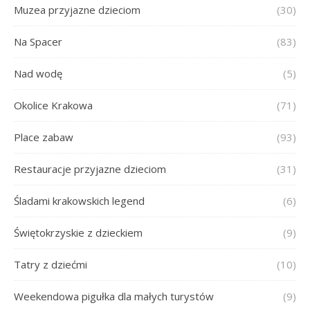
Muzea przyjazne dzieciom
(30)
Na Spacer
(83)
Nad wodę
(5)
Okolice Krakowa
(71)
Place zabaw
(93)
Restauracje przyjazne dzieciom
(31)
Śladami krakowskich legend
(6)
Świętokrzyskie z dzieckiem
(9)
Tatry z dziećmi
(10)
Weekendowa pigułka dla małych turystów
(9)