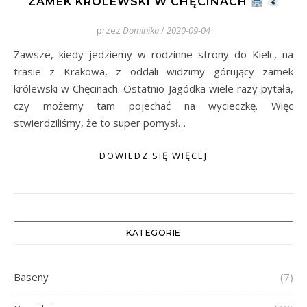
ZAMEK KRÓLEWSKI W CHĘCINACH
przez
Dominika
/
2020-09-04
Zawsze, kiedy jedziemy w rodzinne strony do Kielc, na
trasie z Krakowa, z oddali widzimy górujący zamek
królewski w Chęcinach. Ostatnio Jagódka wiele razy pytała,
czy możemy tam pojechać na wycieczkę. Więc
stwierdziliśmy, że to super pomysł…
DOWIEDZ SIĘ WIĘCEJ
KATEGORIE
Baseny
(7)