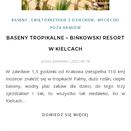
,
,
BASENY
ŚWIĘTOKRZYSKIE Z DZIECKIEM
WYCIECZKI
POZA KRAKÓW
BASENY TROPIKALNE – BIŃKOWSKI RESORT
W KIELCACH
przez
Dominika
/
2022-06-18
W zaledwie 1,5 godzinki od Krakowa (niespełna 110 km)
możecie znaleźć się w tropikach! Palmy, dużo roślin, ciepłe
baseny, wodny plac zabaw dla dzieci, do tego trzy
zjeżdżalnie! I tak, to wszystko tak niedaleko, bo w
Kielcach…
DOWIEDZ SIĘ WIĘCEJ