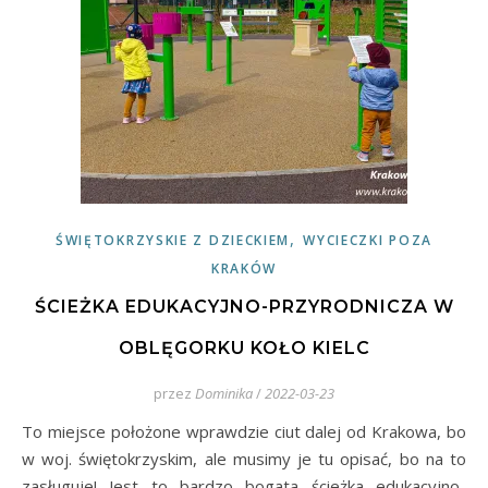
,
ŚWIĘTOKRZYSKIE Z DZIECKIEM
WYCIECZKI POZA
KRAKÓW
ŚCIEŻKA EDUKACYJNO-PRZYRODNICZA W
OBLĘGORKU KOŁO KIELC
przez
Dominika
/
2022-03-23
To miejsce położone wprawdzie ciut dalej od Krakowa, bo
w woj. świętokrzyskim, ale musimy je tu opisać, bo na to
zasługuje! Jest to bardzo bogata ścieżka edukacyjno-