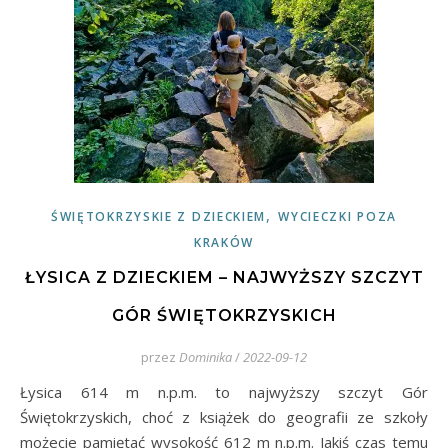
,
ŚWIĘTOKRZYSKIE Z DZIECKIEM
WYCIECZKI POZA
KRAKÓW
ŁYSICA Z DZIECKIEM – NAJWYŻSZY SZCZYT
GÓR ŚWIĘTOKRZYSKICH
przez
Dominika
/
2022-09-12
Łysica 614 m n.p.m. to najwyższy szczyt Gór
Świętokrzyskich, choć z książek do geografii ze szkoły
możecie pamiętać wysokość 612 m n.p.m. Jakiś czas temu