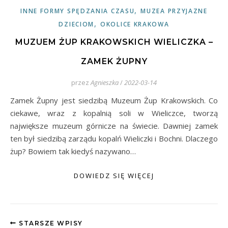
,
INNE FORMY SPĘDZANIA CZASU
MUZEA PRZYJAZNE
,
DZIECIOM
OKOLICE KRAKOWA
MUZUEM ŻUP KRAKOWSKICH WIELICZKA –
ZAMEK ŻUPNY
przez
Agnieszka
/
2022-03-14
Zamek Żupny jest siedzibą Muzeum Żup Krakowskich. Co
ciekawe, wraz z kopalnią soli w Wieliczce, tworzą
największe muzeum górnicze na świecie. Dawniej zamek
ten był siedzibą zarządu kopalń Wieliczki i Bochni. Dlaczego
żup? Bowiem tak kiedyś nazywano…
DOWIEDZ SIĘ WIĘCEJ
STARSZE WPISY