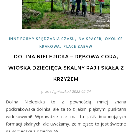
,
,
INNE FORMY SPĘDZANIA CZASU
NA SPACER
OKOLICE
,
KRAKOWA
PLACE ZABAW
DOLINA NIELEPICKA – DĘBOWA GÓRA,
WIOSKA DZIECIĘCA SKALNY RAJ I SKAŁA Z
KRZYŻEM
przez
Agnieszka
/
2022-05-24
Dolina Nielepicka to z pewnością mniej znana
podkrakowska dolinka, ale za to z jakimi pięknymi punktami
widokowymi! Wprawdzie nie ma tu jakiś imponujących
formacji skalnych, ale uważamy, że miejsce to jest świetne
na wycieczkę z dziećmi. W…