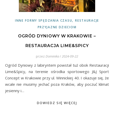
,
INNE FORMY SPĘDZANIA CZASU
RESTAURACJE
PRZYJAZNE DZIECIOM
OGRÓD DYNIOWY W KRAKOWIE –
RESTAURACJA LIME&SPICY
przez
Dominika
/
2024-09-22
Ogród Dyniowy z labiryntem powstał tuż obok Restauracji
Lime&Spicy, na terenie ośrodka sportowego J&J Sport
Concept w Krakowie przy ul. Winnickiej 40. I okazuje się, że
wcale nie musimy jechać poza Kraków, aby poczuć klimat
jesienny i…
DOWIEDZ SIĘ WIĘCEJ