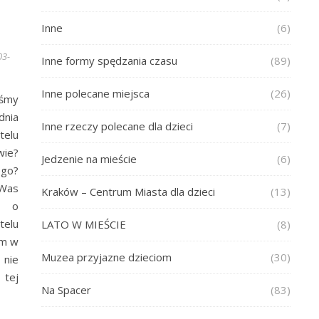
Inne
(6)
03-
Inne formy spędzania czasu
(89)
Inne polecane miejsca
(26)
iśmy
dnia
Inne rzeczy polecane dla dzieci
(7)
elu
ie?
Jedzenie na mieście
(6)
ego?
 Was
Kraków – Centrum Miasta dla dzieci
(13)
ń o
elu
LATO W MIEŚCIE
(8)
om w
Muzea przyjazne dzieciom
(30)
 nie
 tej
Na Spacer
(83)