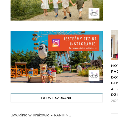
HO
RA
DO
BL
AT
DZI
ŁATWE SZUKANIE
2023
Bawialnie w Krakowie – RANKING