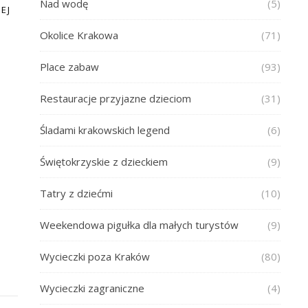
Nad wodę
(5)
EJ
Okolice Krakowa
(71)
Place zabaw
(93)
Restauracje przyjazne dzieciom
(31)
Śladami krakowskich legend
(6)
Świętokrzyskie z dzieckiem
(9)
Tatry z dziećmi
(10)
Weekendowa pigułka dla małych turystów
(9)
Wycieczki poza Kraków
(80)
Wycieczki zagraniczne
(4)