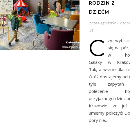
RODZIN Z
DZIEĆMI
przez
Agnieszka
/
2023-
01
C
zy wybral
się na pół 
w hot
Galaxy w Krakow
Tak, a wiecie dlacz
Otóż dostajemy od
tyle zapyta
polecenie hot
przyjaznego dzieci
Krakowie, że już
umiemy policzyć! Do
pory nie…