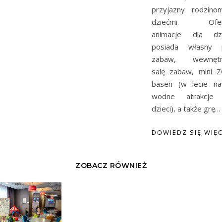
przyjazny rodzin
dziećmi. Ofer
animacje dla dzi
posiada własny p
zabaw, wewnętr
salę zabaw, mini 
basen (w lecie n
wodne atrakcje 
dzieci), a także grę…
DOWIEDZ SIĘ WIĘC
ZOBACZ RÓWNIEŻ