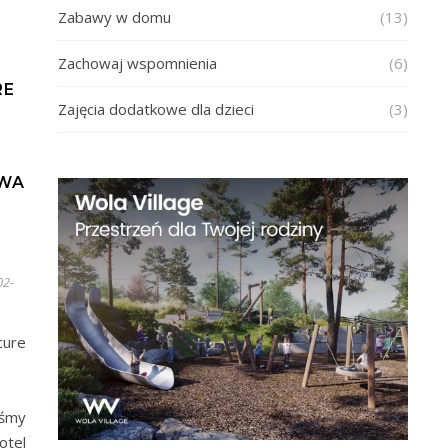
Zabawy w domu
(13)
Zachowaj wspomnienia
(6)
RE
Zajęcia dodatkowe dla dzieci
(3)
OWA
02-
cure
,
śmy
tel