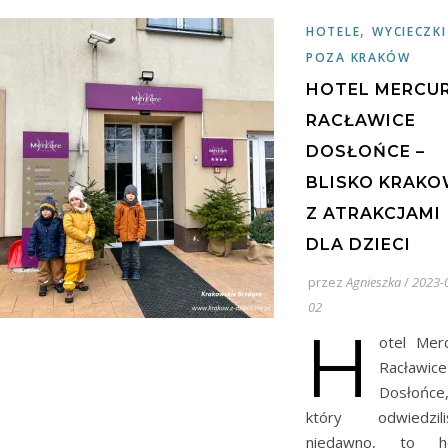
,
HOTELE
WYCIECZKI
POZA KRAKÓW
HOTEL MERCU
RACŁAWICE
DOSŁOŃCE –
BLISKO KRAK
Z ATRAKCJAMI
DLA DZIECI
przez
Agnieszka
/
2023-
02
H
otel Mer
Racławice
Dosłońce
który odwiedzili
niedawno, to ho