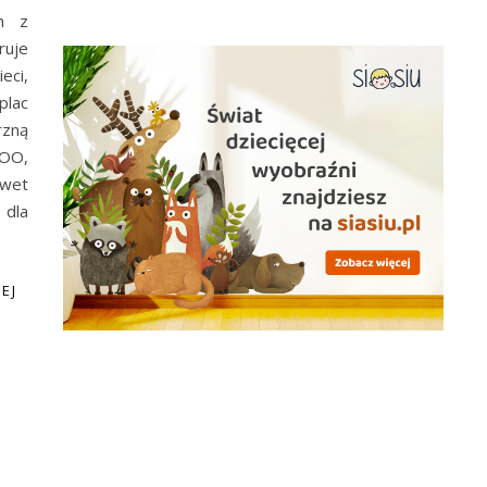
om z
uje
eci,
lac
zną
ZOO,
awet
dla
EJ