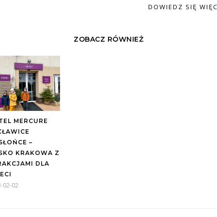
DOWIEDZ SIĘ WIĘC
ZOBACZ RÓWNIEŻ
TEL MERCURE
CŁAWICE
SŁOŃCE –
ISKO KRAKOWA Z
RAKCJAMI DLA
ECI
-02-02