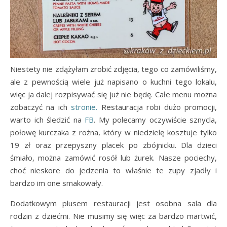
Niestety nie zdążyłam zrobić zdjęcia, tego co zamówiliśmy,
ale z pewnością wiele już napisano o kuchni tego lokalu,
więc ja dalej rozpisywać się już nie będę. Całe menu można
zobaczyć na ich
stronie.
Restauracja robi dużo promocji,
warto ich śledzić na
FB
. My polecamy oczywiście sznycla,
połowę kurczaka z rożna, który w niedzielę kosztuje tylko
19 zł oraz przepyszny placek po zbójnicku. Dla dzieci
śmiało, można zamówić rosół lub żurek. Nasze pociechy,
choć nieskore do jedzenia to właśnie te zupy zjadły i
bardzo im one smakowały.
Dodatkowym plusem restauracji jest osobna sala dla
rodzin z dziećmi. Nie musimy się więc za bardzo martwić,