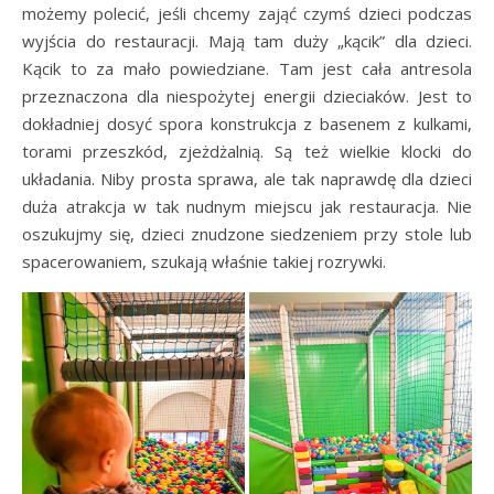
możemy polecić, jeśli chcemy zająć czymś dzieci podczas
wyjścia do restauracji. Mają tam duży „kącik” dla dzieci.
Kącik to za mało powiedziane. Tam jest cała antresola
przeznaczona dla niespożytej energii dzieciaków. Jest to
dokładniej dosyć spora konstrukcja z basenem z kulkami,
torami przeszkód, zjeżdżalnią. Są też wielkie klocki do
układania. Niby prosta sprawa, ale tak naprawdę dla dzieci
duża atrakcja w tak nudnym miejscu jak restauracja. Nie
oszukujmy się, dzieci znudzone siedzeniem przy stole lub
spacerowaniem, szukają właśnie takiej rozrywki.