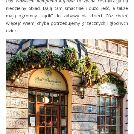
Pod Wawelem Kompania Kuflowa
to znana restauracja na
niedzielny obiad. Dają tam smacznie i dużo jeść, a także
mają ogromny „kącik” do zabawy dla dzieci. Cóż chcieć
więcej? Wiem, chyba potrzebujemy grzecznych i głodnych
dzieci!