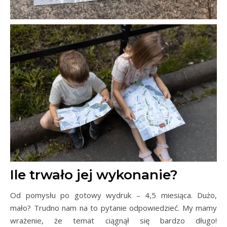
Ile trwało jej wykonanie?
Od pomysłu po gotowy wydruk – 4,5 miesiąca. Dużo,
mało? Trudno nam na to pytanie odpowiedzieć. My mamy
wrażenie, że temat ciągnął się bardzo długo!