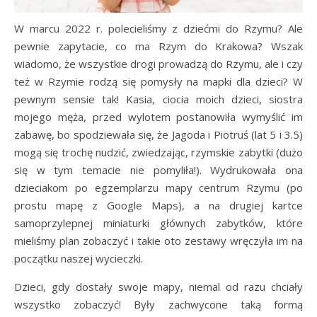
W marcu 2022 r. polecieliśmy z dziećmi do Rzymu? Ale
pewnie zapytacie, co ma Rzym do Krakowa? Wszak
wiadomo, że wszystkie drogi prowadzą do Rzymu, ale i czy
też w Rzymie rodzą się pomysły na mapki dla dzieci? W
pewnym sensie tak! Kasia, ciocia moich dzieci, siostra
mojego męża, przed wylotem postanowiła wymyślić im
zabawę, bo spodziewała się, że Jagoda i Piotruś (lat 5 i 3.5)
mogą się trochę nudzić, zwiedzając, rzymskie zabytki (dużo
się w tym temacie nie pomyliła!). Wydrukowała ona
dzieciakom po egzemplarzu mapy centrum Rzymu (po
prostu mapę z Google Maps), a na drugiej kartce
samoprzylepnej miniaturki głównych zabytków, które
mieliśmy plan zobaczyć i takie oto zestawy wręczyła im na
początku naszej wycieczki.
Dzieci, gdy dostały swoje mapy, niemal od razu chciały
wszystko zobaczyć! Były zachwycone taką formą