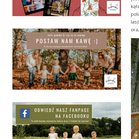
kąt
poł
las
ora