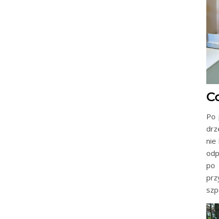
C
Po 
drz
nie
odp
po 
prz
szp