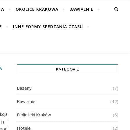
ÓW
OKOLICE KRAKOWA
BAWIALNIE
E
INNE FORMY SPĘDZANIA CZASU
ÓW
KATEGORIE
Baseny
(7)
Bawialnie
(42)
kcja
Biblioteki Kraków
(6)
ją i
Hotele
(2)
 pod