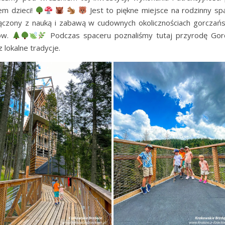
em dzieci!
Jest to piękne miejsce na rodzinny sp
ączony z nauką i zabawą w cudownych okolicznościach gorczańs
ów.
Podczas spaceru poznaliśmy tutaj przyrodę Go
z lokalne tradycje.