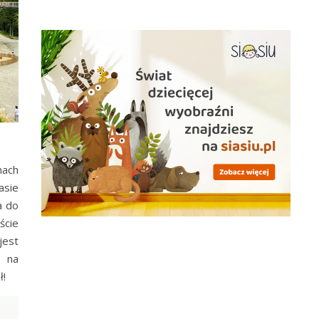
nach
asie
a do
ście
jest
e na
ł!