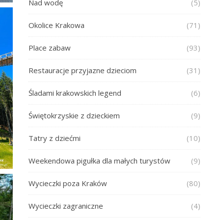
Nad wodę
(5)
Okolice Krakowa
(71)
Place zabaw
(93)
Restauracje przyjazne dzieciom
(31)
Śladami krakowskich legend
(6)
Świętokrzyskie z dzieckiem
(9)
Tatry z dziećmi
(10)
Weekendowa pigułka dla małych turystów
(9)
Wycieczki poza Kraków
(80)
Wycieczki zagraniczne
(4)