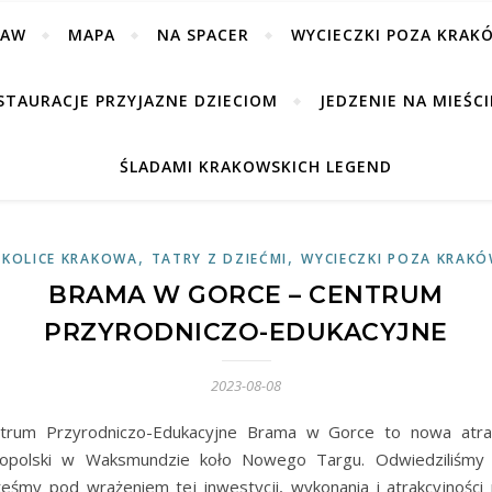
BAW
MAPA
NA SPACER
WYCIECZKI POZA KRAK
STAURACJE PRZYJAZNE DZIECIOM
JEDZENIE NA MIEŚCI
ŚLADAMI KRAKOWSKICH LEGEND
,
,
KOLICE KRAKOWA
TATRY Z DZIEĆMI
WYCIECZKI POZA KRAK
BRAMA W GORCE – CENTRUM
PRZYRODNICZO-EDUKACYJNE
2023-08-08
trum Przyrodniczo-Edukacyjne Brama w Gorce to nowa atra
opolski w Waksmundzie koło Nowego Targu. Odwiedziliśmy 
teśmy pod wrażeniem tej inwestycji, wykonania i atrakcyjności