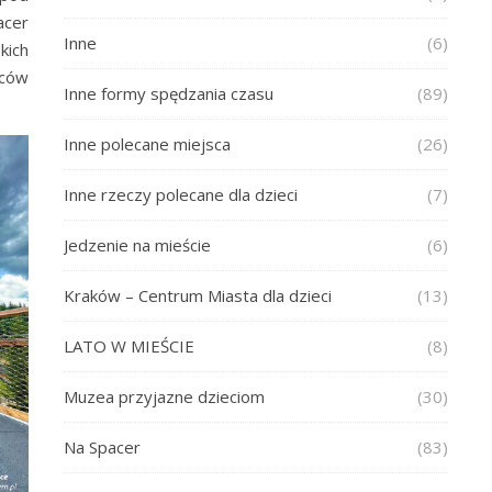
acer
Inne
(6)
kich
rców
Inne formy spędzania czasu
(89)
Inne polecane miejsca
(26)
Inne rzeczy polecane dla dzieci
(7)
Jedzenie na mieście
(6)
Kraków – Centrum Miasta dla dzieci
(13)
LATO W MIEŚCIE
(8)
Muzea przyjazne dzieciom
(30)
Na Spacer
(83)