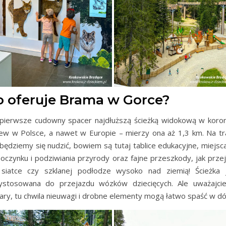
o oferuje Brama w Gorce?
pierwsze cudowny spacer najdłuższą ścieżką widokową w koro
ew w Polsce, a nawet w Europie – mierzy ona aż 1,3 km. Na tr
 będziemy się nudzić, bowiem są tutaj tablice edukacyjne, miejsc
oczynku i podziwiania przyrody oraz fajne przeszkody, jak przej
siatce czy szklanej podłodze wysoko nad ziemią! Ścieżka 
ystosowana do przejazdu wózków dziecięcych. Ale uważajci
ary, tu chwila nieuwagi i drobne elementy mogą łatwo spaść w dó