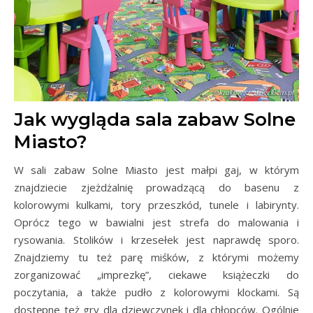
Jak wygląda sala zabaw Solne
Miasto?
W sali zabaw Solne Miasto jest małpi gaj, w którym
znajdziecie zjeżdżalnię prowadzącą do basenu z
kolorowymi kulkami, tory przeszkód, tunele i labirynty.
Oprócz tego w bawialni jest strefa do malowania i
rysowania. Stolików i krzesełek jest naprawdę sporo.
Znajdziemy tu też parę miśków, z którymi możemy
zorganizować „imprezkę”, ciekawe książeczki do
poczytania, a także pudło z kolorowymi klockami. Są
dostępne też gry dla dziewczynek i dla chłopców. Ogólnie