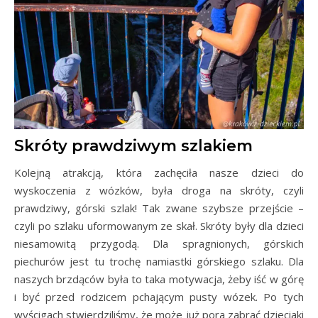
Skróty prawdziwym szlakiem
Kolejną atrakcją, która zachęciła nasze dzieci do
wyskoczenia z wózków, była droga na skróty, czyli
prawdziwy, górski szlak! Tak zwane szybsze przejście –
czyli po szlaku uformowanym ze skał. Skróty były dla dzieci
niesamowitą przygodą. Dla spragnionych, górskich
piechurów jest tu trochę namiastki górskiego szlaku. Dla
naszych brzdąców była to taka motywacja, żeby iść w górę
i być przed rodzicem pchającym pusty wózek. Po tych
wyścigach stwierdziliśmy, że może już pora zabrać dzieciaki