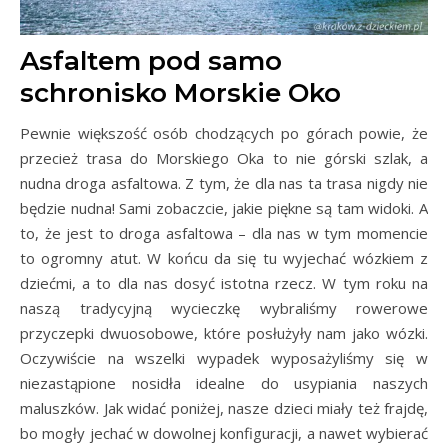
Asfaltem pod samo
schronisko Morskie Oko
Pewnie większość osób chodzących po górach powie, że
przecież trasa do Morskiego Oka to nie górski szlak, a
nudna droga asfaltowa. Z tym, że dla nas ta trasa nigdy nie
będzie nudna! Sami zobaczcie, jakie piękne są tam widoki. A
to, że jest to droga asfaltowa – dla nas w tym momencie
to ogromny atut. W końcu da się tu wyjechać wózkiem z
dziećmi, a to dla nas dosyć istotna rzecz. W tym roku na
naszą tradycyjną wycieczkę wybraliśmy rowerowe
przyczepki dwuosobowe, które posłużyły nam jako wózki.
Oczywiście na wszelki wypadek wyposażyliśmy się w
niezastąpione nosidła idealne do usypiania naszych
maluszków. Jak widać poniżej, nasze dzieci miały też frajdę,
bo mogły jechać w dowolnej konfiguracji, a nawet wybierać