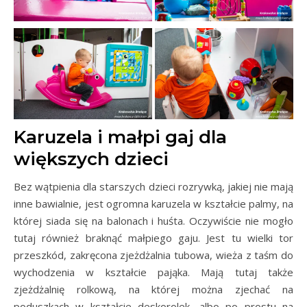
Karuzela i małpi gaj dla
większych dzieci
Bez wątpienia dla starszych dzieci rozrywką, jakiej nie mają
inne bawialnie, jest ogromna karuzela w kształcie palmy, na
której siada się na balonach i huśta. Oczywiście nie mogło
tutaj również braknąć małpiego gaju. Jest tu wielki tor
przeszkód, zakręcona zjeżdżalnia tubowa, wieża z taśm do
wychodzenia w kształcie pająka. Mają tutaj także
zjeżdżalnię rolkową, na której można zjechać na
poduszkach w kształcie deskorolek, albo po prostu na