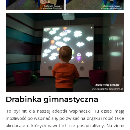
Drabinka gimnastyczna
To był hit dla naszej adeptki wspinaczki. Tu dzieci mają
możliwość po wspinać się, po zwisać na drążku i robić takie
akrobcaje o których nawet ich nie posądzaliśmy. Na ziemi