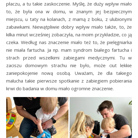
płaczu, a tu takie zaskoczenie. Myślę, że duży wpływ miało
to, że była ona w domu, w znanym jej bezpiecznym
miejscu, u taty na kolanach, z mamą z boku, z ulubionymi
zabawkami. Niewątpliwie dobry wpływ miało także, to, że
kilka minut wcześniej zobaczyła, na moim przykładzie, co ją
czeka. Według nas znaczenie miało też to, że pielęgniarka
nie miała fartucha. Ja np. mam syndrom białego fartucha i
strach przed wszelkimi zabiegami medycznymi. Tu w
zaciszu domowym strachu nie było, może ciut lekkie
zaniepokojenie nową osobą. Uważam, że dla takiego
malucha takie pierwsze spotkanie z zabiegiem pobierania
krwi do badania w domu miało ogromne znaczenie.